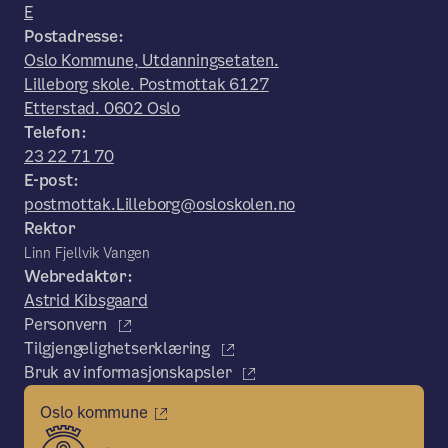
E
Postadresse:
Oslo Kommune, Utdanningsetaten.
Lilleborg skole. Postmottak 6127
Etterstad. 0602 Oslo
Telefon:
23 22 71 70
E-post:
postmottak.Lilleborg@osloskolen.no
Rektor
Linn Fjellvik Vangen
Webredaktør:
Astrid Kibsgaard
Personvern
Tilgjengelighetserklæring
Bruk av informasjonskapsler
Oslo kommune