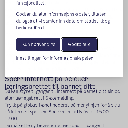
Hvis du har barn i grunnskolen:
funksjonalitet.
Vi henter kontaktinformasjon til foresatte fra Kontakt- og
Godtar du alle informasjonskapsler, tillater
reservasjonsregisteret (KRR).
Hvis det er feil, kan du
du også at vi samler inn data om statistikk og
(ekstern lenke)
endre opplysningene her
.
brukeradferd.
Hvis du har barn under 18 år i
videregående skole:
Kun nødvendige
Godta alle
Du kan endre telefonnummer og e-postadresse ved å
logge deg inn på via skolens nettside. På nettsiden finner
Innstillinger for informasjonskapsler
du «Logg inn» øverst i høyre hjørnet. Du logger deg inn
via ID-porten. Klikk inn på ikonet «VIS».
Sperr internett på pc eller
læringsbrettet til barnet ditt
Du kan styre tilgangen til internett på barnet ditt sin pc
eller læringsbrett i Skolemelding.
Trykk på globus-ikonet nederst på menylinjen for å skru
på internettsperren. Sperren er aktiv fra kl. 15.00 –
07.00.
Du må sette ny begrensing hver dag. Tilgangen til