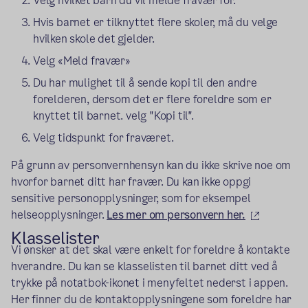
Velg hvilket barn du vil melde fravær for.
Hvis barnet er tilknyttet flere skoler, må du velge
hvilken skole det gjelder.
Velg «Meld fravær»
Du har mulighet til å sende kopi til den andre
forelderen, dersom det er flere foreldre som er
knyttet til barnet. velg "Kopi til".
Velg tidspunkt for fraværet.
På grunn av personvernhensyn kan du ikke skrive noe om
hvorfor barnet ditt har fravær. Du kan ikke oppgi
sensitive personopplysninger, som for eksempel
(ekstern 
helseopplysninger.
Les mer om personvern her.
Klasselister
Vi ønsker at det skal være enkelt for foreldre å kontakte
hverandre. Du kan se klasselisten til barnet ditt ved å
trykke på notatbok-ikonet i menyfeltet nederst i appen.
Her finner du de kontaktopplysningene som foreldre har