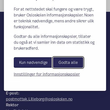
For at nettstedet skal fungere og være trygt,
bruker Osloskolen informasjonskapsler. Noen
Lilleborg skole
er teknisk nødvendige, mens andre sikrer ulik
funksjonalitet.
– en del av Osloskolen
Godtar du alle informasjonskapsler, tillater
Besøks- og leveringsadresse:
du også at vi samler inn data om statistikk og
Sørkedalsveien 150, 0754 Oslo, inngang
brukeradferd.
E
Postadresse:
Kun nødvendige
Godta alle
Oslo Kommune, Utdanningsetaten.
Lilleborg skole. Postmottak 6127
Innstillinger for informasjonskapsler
Etterstad. 0602 Oslo
Telefon:
23 22 71 70
E-post:
postmottak.Lilleborg@osloskolen.no
Rektor