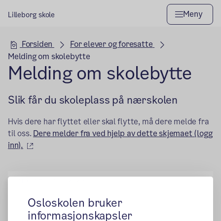
Meny
Lilleborg skole
Hovedseksjon
Forsiden
For elever og foresatte
Melding om skolebytte
Melding om skolebytte
Slik får du skoleplass på nærskolen
Hvis dere har flyttet eller skal flytte, må dere melde fra
til oss.
Dere melder fra ved hjelp av dette skjemaet (logg
(ekstern lenke)
inn).
Publisert:
09.08.2023
Osloskolen bruker
informasjonskapsler