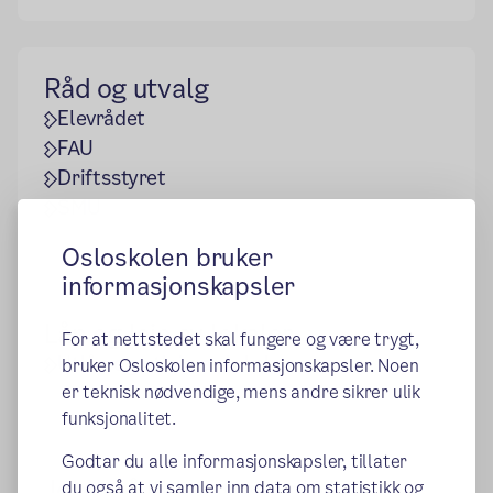
Råd og utvalg
Elevrådet
FAU
Driftsstyret
SMU
Osloskolen bruker
informasjonskapsler
Lån og leie av lokaler
For at nettstedet skal fungere og være trygt,
Utlån og utleie av lokaler
bruker Osloskolen informasjonskapsler. Noen
er teknisk nødvendige, mens andre sikrer ulik
funksjonalitet.
Godtar du alle informasjonskapsler, tillater
Jobb på Lilleborg skole
du også at vi samler inn data om statistikk og