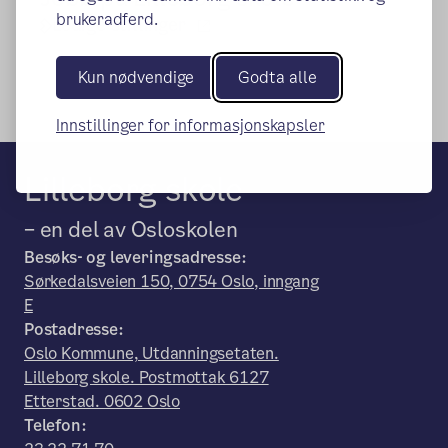
brukeradferd.
(ekstern lenke)
Ledige stillinger
Kun nødvendige
Godta alle
Innstillinger for informasjonskapsler
Lilleborg skole
– en del av Osloskolen
Besøks- og leveringsadresse:
Sørkedalsveien 150, 0754 Oslo, inngang
E
Postadresse:
Oslo Kommune, Utdanningsetaten.
Lilleborg skole. Postmottak 6127
Etterstad. 0602 Oslo
Telefon: