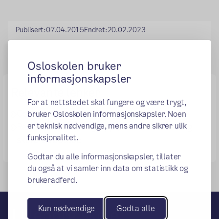
Publisert:
07.04.2015
Endret:
20.02.2023
Osloskolen bruker
informasjonskapsler
Relevante lenker
For at nettstedet skal fungere og være trygt,
(ekstern lenk
Oslo kommune: Ordensreglement
bruker Osloskolen informasjonskapsler. Noen
er teknisk nødvendige, mens andre sikrer ulik
Regler for orden og oppførsel ved lilleborg
funksjonalitet.
skole 2023.doc
Godtar du alle informasjonskapsler, tillater
du også at vi samler inn data om statistikk og
brukeradferd.
Kun nødvendige
Godta alle
Lilleborg skole