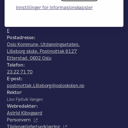
Innstillinger for informasjonskapsler
– en del av Osloskolen
Besøks- og leveringsadresse:
Sørkedalsveien 150, 0754 Oslo, inngang
E
Postadresse:
Oslo Kommune, Utdanningsetaten.
Lilleborg skole. Postmottak 6127
Etterstad. 0602 Oslo
Telefon:
23 22 71 70
E-post:
postmottak.Lilleborg@osloskolen.no
Rektor
Linn Fjellvik Vangen
Webredaktør:
Astrid Kibsgaard
Personvern
Tilgjengelighetserklæring