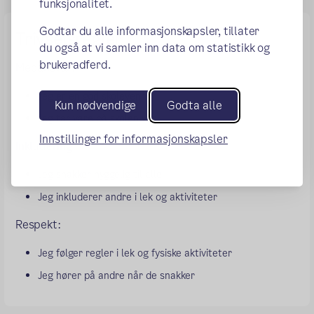
funksjonalitet.
Godtar du alle informasjonskapsler, tillater
Trivselsregler
du også at vi samler inn data om statistikk og
brukeradferd.
Medansvar:
Jeg er en god skolevenn
Kun nødvendige
Godta alle
Jeg tar vare på skolen vår
Innstillinger for informasjonskapsler
Inkludering:
Jeg snakker hyggelig til alle
Jeg inkluderer andre i lek og aktiviteter
Respekt:
Jeg følger regler i lek og fysiske aktiviteter
Jeg hører på andre når de snakker