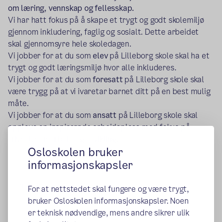
om læring, vennskap og fellesskap.
Vi har hatt fokus på å skape et trygt og godt skolemiljø
gjennom inkludering, faglig og sosialt. Dette arbeidet
skal gjennomsyre hele skoledagen.
Vi jobber for at du som
elev
på Lilleborg skole skal ha et
trygt og godt læringsmiljø hvor alle inkluderes.
Vi jobber for at du som
foresatt
på Lilleborg skole skal
være trygg på at vi ivaretar barnet ditt på en best mulig
måte.
Vi jobber for at du som
ansatt
på Lilleborg skole skal
oppleve en inspirernde arbeidsplass med fokus på
trivsel, samarbeid og utvikling.
Osloskolen bruker
informasjonskapsler
Publisert:
05.06.2023
For at nettstedet skal fungere og være trygt,
bruker Osloskolen informasjonskapsler. Noen
er teknisk nødvendige, mens andre sikrer ulik