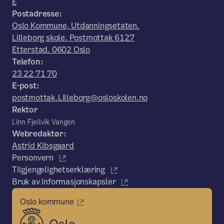
E
Postadresse:
Oslo Kommune, Utdanningsetaten.
Lilleborg skole. Postmottak 6127
Etterstad. 0602 Oslo
Telefon:
23 22 71 70
E-post:
postmottak.Lilleborg@osloskolen.no
Rektor
Linn Fjellvik Vangen
Webredaktør:
Astrid Kibsgaard
Personvern
Tilgjengelighetserklæring
Bruk av informasjonskapsler
Oslo kommune